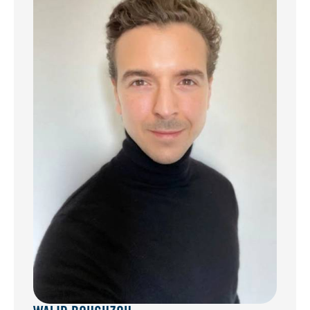
maison. Depuis l'extérieur, une buanderie d'environ
6m² (en plus de la superficie habitable de 84m²).
Possibilité d'aménager le sous sol et de gagner en
superficie. Aucun travaux à prévoir. Deux
climatisations réversibles sont installées dans le
séjour et dans une chambre, complétant le
chauffage individuel au gaz.
Nous vous informons que conformément à l'article
L. 561-5 du Code monétaire et financier, une pièce
d'identité vous sera demandée avant chaque visite.
Les informations sur les risques auxquels ce bien est
exposé sont disponibles sur le site Géorisques :
Cette annonce permet de planter 168 arbres et
d'œuvrer à la sauvegarde des océans grâce à nos
partenariats avec Reforest'action et
TheSeaCleaners. Pour plus d'informations,
retrouvez tous nos engagements pour la planète sur
notre site.