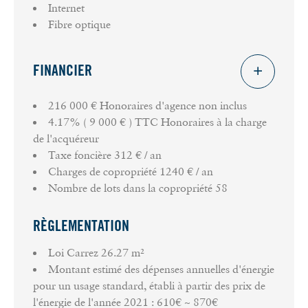
copropriété dont 25 lots à usage
Internet
d'habitation
Fibre optique
Pas de procédure en cours
DPE : E (consommation énergie finale 155
kwh/m2/an)
FINANCIER
GES : B (11 KG CO2 /m2/an)
Chauffage : Individuel électrique
216 000 € Honoraires d'agence non inclus
Taxe foncière : 312 €
4.17% ( 9 000 € ) TTC Honoraires à la charge
Charges annuelles : 1 230 € (eau froide, entretien
de l'acquéreur
parties communes)
Taxe foncière
312 € / an
Charges de copropriété
1240 € / an
Prix de vente honoraires inclus : 225 000 €
Nombre de lots dans la copropriété
58
Montant des honoraires charge acquéreur : 9 000 €
TTC soit 4,17% du prix net vendeur
RÈGLEMENTATION
Prix net vendeur : 216 000 €
Loi Carrez
26.27 m²
Nous vous informons que conformément à l'article
Montant estimé des dépenses annuelles d'énergie
L. 561-5 du Code monétaire et financier, une pièce
pour un usage standard, établi à partir des prix de
d'identité vous sera demandée avant chaque visite.
l'énergie de l'année 2021 : 610€ ~ 870€