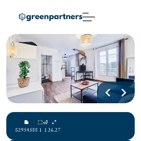
82954388
1
1
26.27