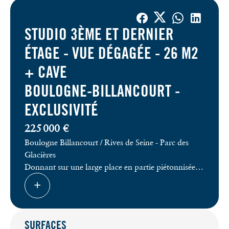
STUDIO 3ÈME ET DERNIER
ÉTAGE - VUE DÉGAGÉE - 26 M2
+ CAVE
BOULOGNE-BILLANCOURT -
EXCLUSIVITÉ
225 000 €
Boulogne Billancourt / Rives de Seine - Parc des
Glacières
Donnant sur une large place en partie piétonnisée,
ce studio a été entièrement REFAIT A NEUF.
Il se situe au 3ème et DERNIER étage et présente
une VUE DEGAGEE SANS VIS-A-VIS et une belle
luminosité (2 fenêtres et exposition SUD OUEST).
SURFACES