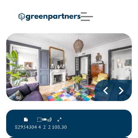
82954304
4
2
2
108.30