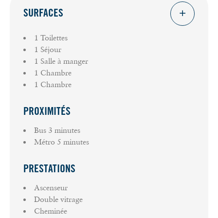
L. 561-5 du Code monétaire et financier, une pièce
SURFACES
d'identité vous sera demandée avant chaque visite.
Chez GreenPartners nous plantons 4 arbres par m²
1 Toilettes
Carrez (dans la limite de 400 arbres par dossier),
1 Séjour
cette annonce permet de planter 400 arbres et
1 Salle à manger
d'oeuvrer à la sauvegarde des océans grâce à nos
1 Chambre
partenariats avec Reforest'action et
1 Chambre
TheSeaCleaners.
PROXIMITÉS
Bus
3 minutes
Métro
5 minutes
PRESTATIONS
Ascenseur
Double vitrage
Cheminée