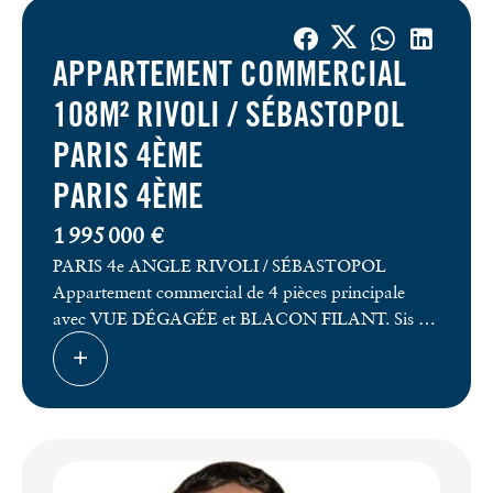
APPARTEMENT COMMERCIAL
108M² RIVOLI / SÉBASTOPOL
PARIS 4ÈME
PARIS 4ÈME
1 995 000 €
PARIS 4e ANGLE RIVOLI / SÉBASTOPOL
Appartement commercial de 4 pièces principale
avec VUE DÉGAGÉE et BLACON FILANT. Sis au
2ème ÉTAGE (avec ASCENSEUR) d'un bel
immeuble Haussmannien en très bon état, ce bien
LUMINEUX et TRAVERSANT a été entièrement
rénové : plan idéal, matériaux nobles (rangements
sur mesure, parquet en chêne massif, béton ciré,
quartz...). D'une surface de 108,3 m² (loi Carrez) il