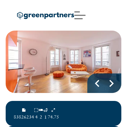
83826234
4
2
1
74.75