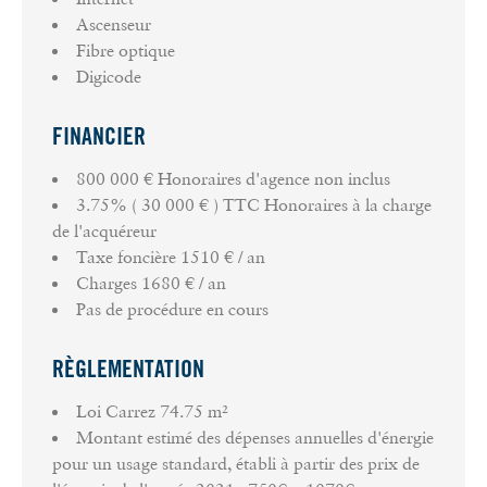
DPE : C (consommation énergie finale 124
Ascenseur
kwh/m²/an) GES : C (27 KG CO2 /m²/an)
Fibre optique
Chauffage : Individuel gaz.
Digicode
Taxe foncière : 1 510 €
Charges annuelles : 1 680 € (ascenseur, entretien
FINANCIER
des parties communes,…)
800 000 € Honoraires d'agence non inclus
Nous vous informons que conformément à l'article
3.75% ( 30 000 € ) TTC Honoraires à la charge
L. 561-5 du Code monétaire et financier, une pièce
de l'acquéreur
d'identité vous sera demandée avant chaque visite.
Taxe foncière
1510 € / an
Les informations sur les risques auxquels ce bien est
Charges
1680 € / an
exposé sont disponibles sur le site Géorisques :
Pas de procédure en cours
georisques.gouv.fr.
Chez GreenPartners nous plantons 2 arbres par m²
RÈGLEMENTATION
Carrez (dans la limite de 200 arbres par dossier),
cette annonce permet de planter 149 arbres et
Loi Carrez
74.75 m²
d'oeuvrer à la sauvegarde des océans grâce à nos
Montant estimé des dépenses annuelles d'énergie
partenariats avec Reforest'action et
pour un usage standard, établi à partir des prix de