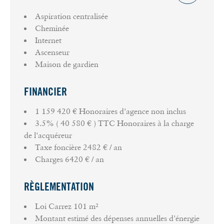
détention de fonds), RSAC PARIS 2022AC00354,
Aspiration centralisée
agent commercial de la SAS GreenPartners titulaire
Cheminée
de la carte professionnelle délivrée par la CCI de
Internet
Paris Ile-de-France.
Ascenseur
Maison de gardien
FINANCIER
1 159 420 € Honoraires d'agence non inclus
3.5% ( 40 580 € ) TTC Honoraires à la charge
de l'acquéreur
Taxe foncière
2482 € / an
Charges
6420 € / an
RÈGLEMENTATION
Loi Carrez
101 m²
Montant estimé des dépenses annuelles d'énergie