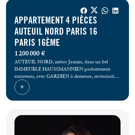
APPARTEMENT 4 PIÈCES
AUTEUIL NORD PARIS 16
PARIS 16ÈME
1 200 000 €
AUTEUIL NORD, métro Jasmin, dans un bel
IMMEUBLE HAUSSMANNIEN parfaitement
entretenu, avec GARDIEN à demeure, sectorisation
JEAN-BAPTISTE SAY
Au 5ème étage, un charmant appartement de 93
m2 au calme, parquet ancien, moulures et cheminée
dans toutes les pièces, composé d’une ENTRÉE,
d’une SALLE DE BAIN, d’un WC indépendant,
d’une BUANDERIE, d’une CUISINE toute
ÉQUIPÉE, d’un SÉJOUR, d’une SALLE À