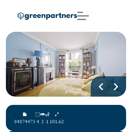
84874475
4
2
1
101.62