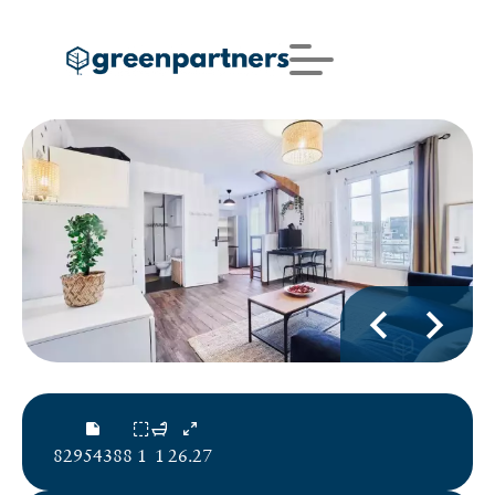
82954388
1
1
26.27