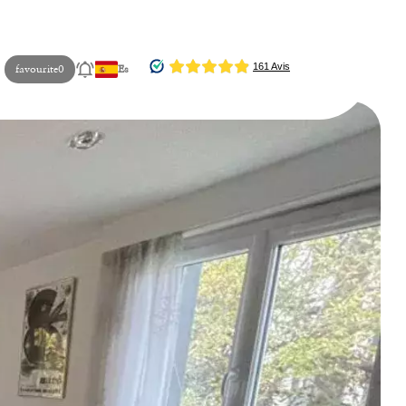
favourite
0
Es