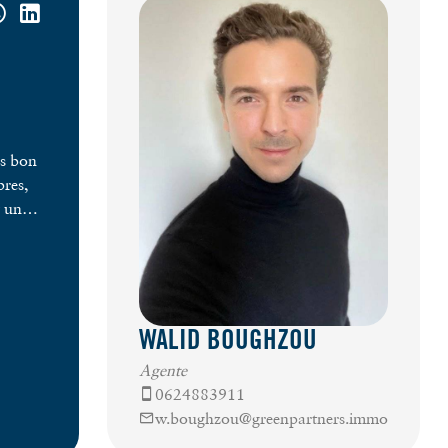
ès bon
bres,
t un
de 102
WALID BOUGHZOU
Agente
0624883911
la CCI
w.boughzou@greenpartners.immo