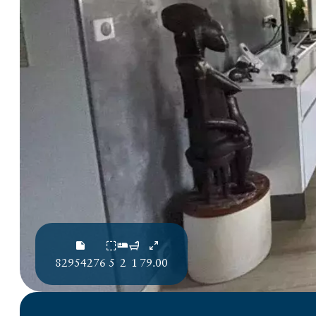
82954276
5
2
1
79.00