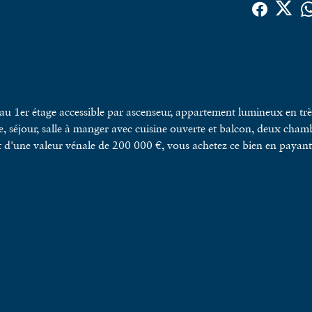
 au 1er étage accessible par ascenseur, appartement lumineux en tr
e, séjour, salle à manger avec cuisine ouverte et balcon, deux cham
 d'une valeur vénale de 200 000 €, vous achetez ce bien en payan
 533 €. Les frais de notaires sont calculés sur la valeur occupée 
os partenariats avec Reforest'action et TheSeaCleaners. Pour plus
 immobilière a été rédigée sous la
e indépendant en immobilier (sans détention de fonds), agent
 carte professionnelle n° CPI 7501 2021 000 000 318 délivrée par 
méro 921 468 534. Tel : 0624883911 Mail :