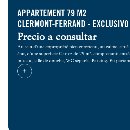
APPARTEMENT 79 M2
CLERMONT-FERRAND -
EXCLUSIVO
Precio a consultar
Au sein d'une copropriété bien entretenu, au calme, situé
état, d'une superficie Carrez de 79 m², comprenant: entré
bureau, salle de douche, WC séparés. Parking. En partant
bouquet de 29 000 € HAI et une rente viagère mensuelle de
200 €. Bien soumis au statut de la copropriété, 153 lots principaux. Pas de procédure en cours. Charges annuelles : 2157 € Impôt
Foncier 1331 euros. Nous vous informons que conformément à l'article L. 561-5 du Code monétaire et financier, une pièce
d'identité vous sera demandée avant chaque visite. Chez GreenPartners nous plantons 4 arbres par m2 et cette annonce permet de
planter 396 arbres et de sauvegarder les océans grâce à n
d'informations, retrouvez tous nos engagements pour la planète sur notre site. Cette annonce
responsabilité éditoriale de Walid BOUGHZOU, mandatair
commercial de la SAS GreenPartners titulaire de la de la
de Paris Ile de France, immatriculé au RSAC de BORDEAUX sous le nu