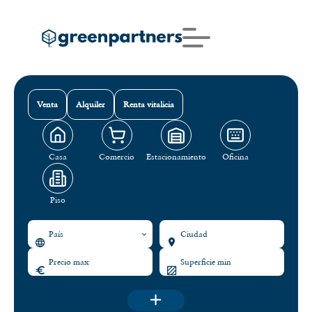
Venta
Alquiler
Renta vitalicia
Casa
Comercio
Estacionamiento
Oficina
Piso
País
Ciudad