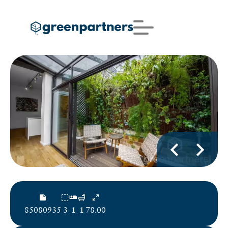
85080935
3
1
1
78.00