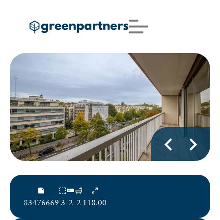
83476669
3
2
2
118.00