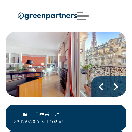
83476670
5
3
1
102.62