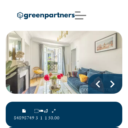
84898749
3
1
1
50.00