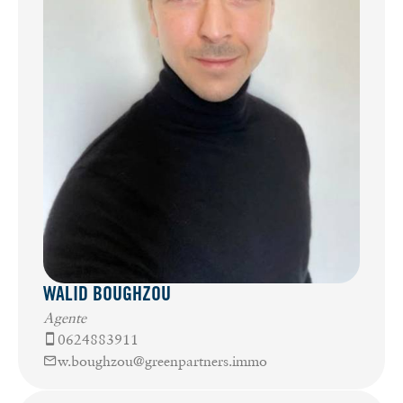
WALID BOUGHZOU
Agente
0624883911
w.boughzou@greenpartners.immo