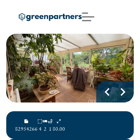
82954266
4
2
1
80.00